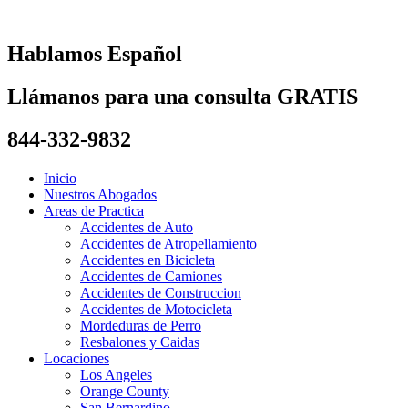
Skip
to
content
Hablamos Español
Llámanos para una consulta GRATIS
844-332-9832
Inicio
Nuestros Abogados
Areas de Practica
Accidentes de Auto
Accidentes de Atropellamiento
Accidentes en Bicicleta
Accidentes de Camiones
Accidentes de Construccion
Accidentes de Motocicleta
Mordeduras de Perro
Resbalones y Caidas
Locaciones
Los Angeles
Orange County
San Bernardino