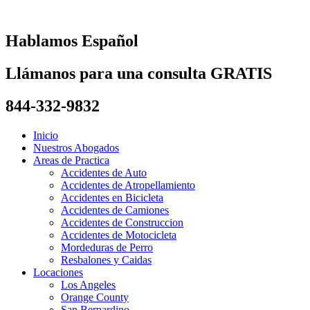
Skip
to
content
Hablamos Español
Llámanos para una consulta GRATIS
844-332-9832
Inicio
Nuestros Abogados
Areas de Practica
Accidentes de Auto
Accidentes de Atropellamiento
Accidentes en Bicicleta
Accidentes de Camiones
Accidentes de Construccion
Accidentes de Motocicleta
Mordeduras de Perro
Resbalones y Caidas
Locaciones
Los Angeles
Orange County
San Bernardino