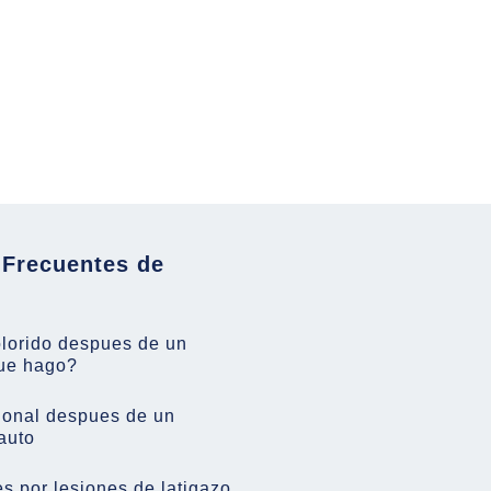
 Frecuentes de
olorido despues de un
ue hago?
onal despues de un
auto
 por lesiones de latigazo