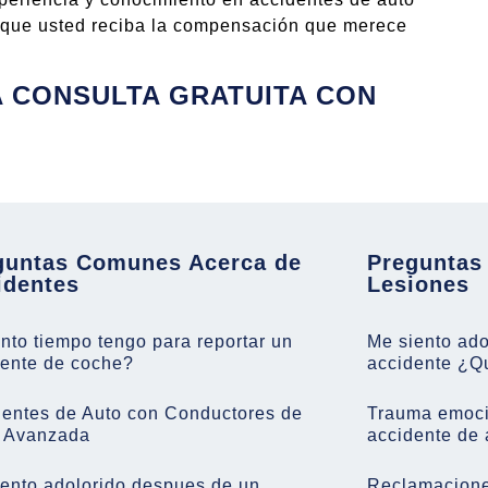
a que usted reciba la compensación que merece
 CONSULTA GRATUITA CON
guntas Comunes Acerca de
Preguntas
identes
Lesiones
to tiempo tengo para reportar un
Me siento ad
dente de coche?
accidente ¿Q
dentes de Auto con Conductores de
Trauma emoci
 Avanzada
accidente de 
ento adolorido despues de un
Reclamaciones