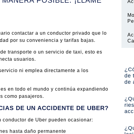
 MANERA POSIBLE. ¡LLAME
Ac
Mo
Pe
uario contactar a un conductor privado que lo
Ac
dad por su conveniencia y tarifas bajas.
Ca
 transporte o un servicio de taxi, esto es
necta usuarios.
¿Có
ervicio ni emplea directamente a los
de 
de 
des en todo el mundo y continúa expandiendo
es como pasajeros.
¿Qu
rie
IAS DE UN ACCIDENTE DE UBER?
acc
un conductor de Uber pueden ocasionar:
¿Qu
ones hasta daño permanente