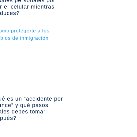
iones personales por
r el celular mientras
duces?
¿Sabes
cómo
protegerte
ante los
cambios en
la política
de
inmigración
?
é es un “accidente por
ance” y qué pasos
ales debes tomar
pués?