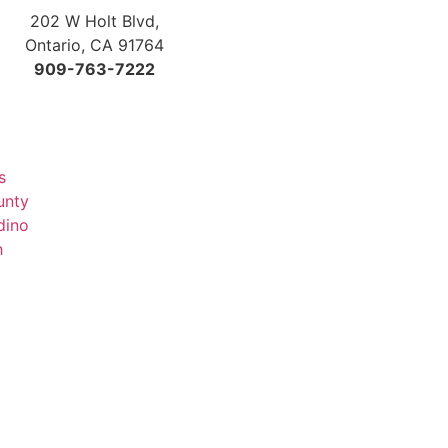
202 W Holt Blvd,
Ontario, CA 91764
909-763-7222
s
unty
dino
h