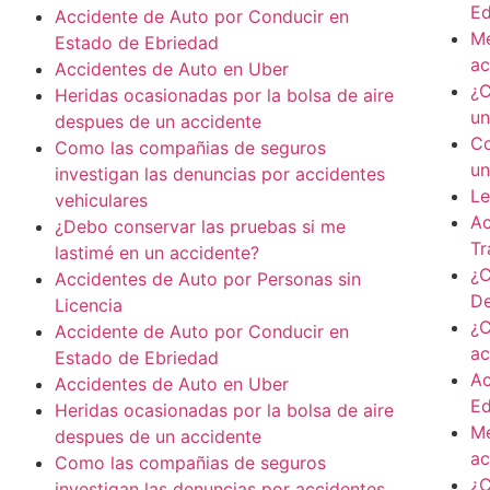
E
Accidente de Auto por Conducir en
Me
Estado de Ebriedad
ac
Accidentes de Auto en Uber
¿C
Heridas ocasionadas por la bolsa de aire
un
despues de un accidente
Co
Como las compañias de seguros
un
investigan las denuncias por accidentes
Le
vehiculares
Ac
¿Debo conservar las pruebas si me
Tr
lastimé en un accidente?
¿C
Accidentes de Auto por Personas sin
De
Licencia
¿C
Accidente de Auto por Conducir en
ac
Estado de Ebriedad
Ac
Accidentes de Auto en Uber
E
Heridas ocasionadas por la bolsa de aire
Me
despues de un accidente
ac
Como las compañias de seguros
¿C
investigan las denuncias por accidentes