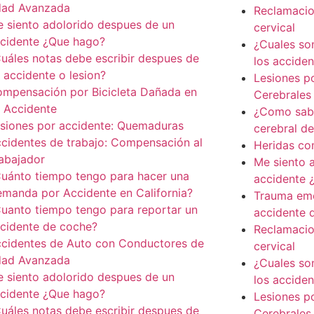
dad Avanzada
Reclamacio
 siento adolorido despues de un
cervical
cidente ¿Que hago?
¿Cuales so
uáles notas debe escribir despues de
los accide
 accidente o lesion?
Lesiones p
mpensación por Bicicleta Dañada en
Cerebrales
 Accidente
¿Como saber
siones por accidente: Quemaduras
cerebral d
cidentes de trabajo: Compensación al
Heridas co
abajador
Me siento 
uánto tiempo tengo para hacer una
accidente 
manda por Accidente en California?
Trauma emo
uanto tiempo tengo para reportar un
accidente 
cidente de coche?
Reclamacio
cidentes de Auto con Conductores de
cervical
dad Avanzada
¿Cuales so
 siento adolorido despues de un
los accide
cidente ¿Que hago?
Lesiones p
uáles notas debe escribir despues de
Cerebrales