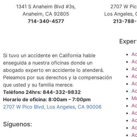
1341 S Anaheim Blvd #3s,
2707 W Pic
Anaheim, CA 92805
Los Angeles,
714-340-4577
213-788
Exper
Ac
Si tuvo un accidente en California hable
Ac
enseguida a nuestra oficinas donde un
Ac
abogado experto en accidente lo atenderá.
Ac
Peleamos por sus derechos y la compensación
Ac
que usted y su familia merece.
Ac
Teléfono 24hrs: 844-332-9832
Mo
Horario de oficina: 8:00am – 7:00pm
Ac
2707 W Pico Blvd, Los Angeles, CA 90006
Ac
Ac
Síguenos:
Ac
Ac