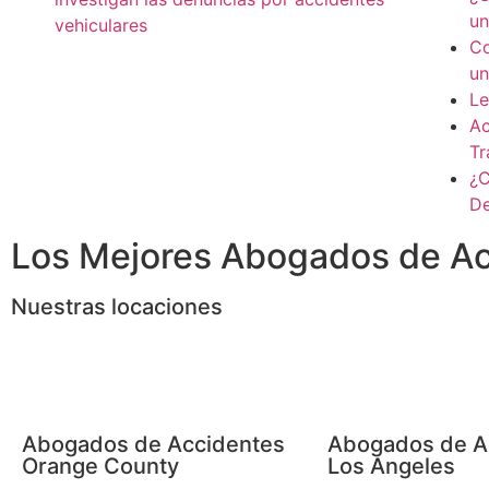
un
vehiculares
Co
un
Le
Ac
Tr
¿C
De
Los Mejores Abogados de Acc
Nuestras locaciones
Abogados de Accidentes
Abogados de A
Orange County
Los Angeles