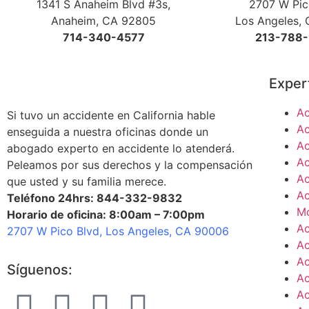
1341 S Anaheim Blvd #3s,
2707 W Pic
Anaheim, CA 92805
Los Angeles,
714-340-4577
213-788
Exper
Ac
Si tuvo un accidente en California hable
Ac
enseguida a nuestra oficinas donde un
Ac
abogado experto en accidente lo atenderá.
Ac
Peleamos por sus derechos y la compensación
Ac
que usted y su familia merece.
Ac
Teléfono 24hrs: 844-332-9832
Mo
Horario de oficina: 8:00am – 7:00pm
Ac
2707 W Pico Blvd, Los Angeles, CA 90006
Ac
Ac
Síguenos:
Ac
Ac