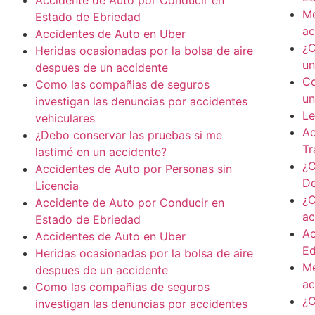
Accidente de Auto por Conducir en
Me
Estado de Ebriedad
ac
Accidentes de Auto en Uber
¿C
Heridas ocasionadas por la bolsa de aire
un
despues de un accidente
Co
Como las compañias de seguros
un
investigan las denuncias por accidentes
Le
vehiculares
Ac
¿Debo conservar las pruebas si me
Tr
lastimé en un accidente?
¿C
Accidentes de Auto por Personas sin
De
Licencia
¿C
Accidente de Auto por Conducir en
ac
Estado de Ebriedad
Ac
Accidentes de Auto en Uber
E
Heridas ocasionadas por la bolsa de aire
Me
despues de un accidente
ac
Como las compañias de seguros
¿C
investigan las denuncias por accidentes