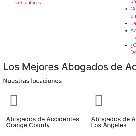
un
vehiculares
Co
un
Le
Ac
Tr
¿C
De
Los Mejores Abogados de Acc
Nuestras locaciones
Abogados de Accidentes
Abogados de A
Orange County
Los Angeles