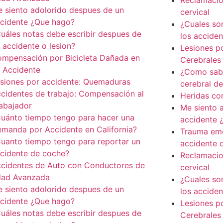
Reclamacio
 siento adolorido despues de un
cervical
cidente ¿Que hago?
¿Cuales so
uáles notas debe escribir despues de
los accide
 accidente o lesion?
Lesiones p
mpensación por Bicicleta Dañada en
Cerebrales
 Accidente
¿Como saber
siones por accidente: Quemaduras
cerebral d
cidentes de trabajo: Compensación al
Heridas co
abajador
Me siento 
uánto tiempo tengo para hacer una
accidente 
manda por Accidente en California?
Trauma emo
uanto tiempo tengo para reportar un
accidente 
cidente de coche?
Reclamacio
cidentes de Auto con Conductores de
cervical
dad Avanzada
¿Cuales so
 siento adolorido despues de un
los accide
cidente ¿Que hago?
Lesiones p
uáles notas debe escribir despues de
Cerebrales