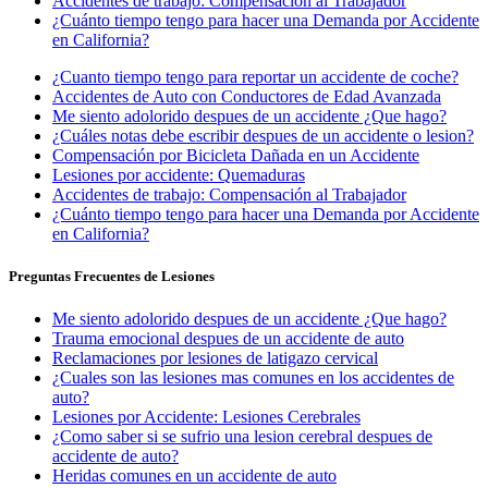
Accidentes de trabajo: Compensación al Trabajador
¿Cuánto tiempo tengo para hacer una Demanda por Accidente
en California?
¿Cuanto tiempo tengo para reportar un accidente de coche?
Accidentes de Auto con Conductores de Edad Avanzada
Me siento adolorido despues de un accidente ¿Que hago?
¿Cuáles notas debe escribir despues de un accidente o lesion?
Compensación por Bicicleta Dañada en un Accidente
Lesiones por accidente: Quemaduras
Accidentes de trabajo: Compensación al Trabajador
¿Cuánto tiempo tengo para hacer una Demanda por Accidente
en California?
Preguntas Frecuentes de Lesiones
Me siento adolorido despues de un accidente ¿Que hago?
Trauma emocional despues de un accidente de auto
Reclamaciones por lesiones de latigazo cervical
¿Cuales son las lesiones mas comunes en los accidentes de
auto?
Lesiones por Accidente: Lesiones Cerebrales
¿Como saber si se sufrio una lesion cerebral despues de
accidente de auto?
Heridas comunes en un accidente de auto