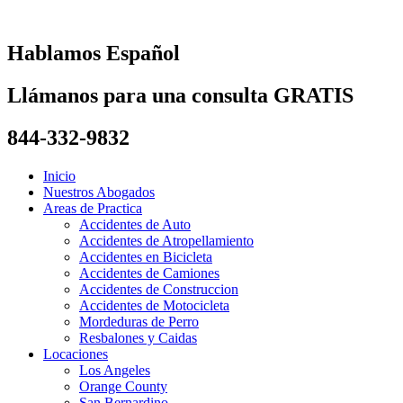
Skip
to
content
Hablamos Español
Llámanos para una consulta GRATIS
844-332-9832
Inicio
Nuestros Abogados
Areas de Practica
Accidentes de Auto
Accidentes de Atropellamiento
Accidentes en Bicicleta
Accidentes de Camiones
Accidentes de Construccion
Accidentes de Motocicleta
Mordeduras de Perro
Resbalones y Caidas
Locaciones
Los Angeles
Orange County
San Bernardino