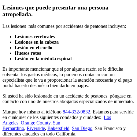
Lesiones que puede presentar una persona
atropellada.
Las lesiones más comunes por accidentes de peatones incluyen:
Lesiones cerebrales
Lesiones en la cabeza
Lesión en el cuello
Huesos rotos
Lesión en la médula espinal
Es importante mencionar que sí por alguna razón se le dificulta
solventar los gastos médicos, lo podemos contactar con un
especialista que le va a proporcionar la atención necesaria y el pago
podrá hacerlo después o bien darlo en pagos.
Si usted ha sido lesionado en un accidente de peatones, póngase en
contacto con uno de nuestros abogados especializados de inmediato.
Marque hoy mismo al teléfono
844-332-9832
. Estamos para servirle
en cualquier de los siguientes condados y ciudades:
Los
Angeles
,
Orange County
,
San
Bernardino
,
Riverside
,
Bakersfield
,
San Diego
, San Francisco y
diferentes ciudades en todo California.