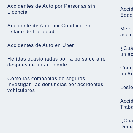
Accidentes de Auto por Personas sin
Acci
Licencia
Edad
Accidente de Auto por Conducir en
Me si
Estado de Ebriedad
acci
Accidentes de Auto en Uber
¿Cuál
un ac
Heridas ocasionadas por la bolsa de aire
despues de un accidente
Comp
un A
Como las compañias de seguros
investigan las denuncias por accidentes
Lesi
vehiculares
Accid
Trab
¿Cuá
Dema