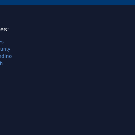
es:
es
unty
rdino
ch