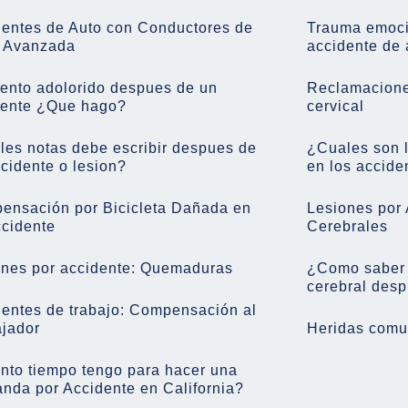
dentes de Auto con Conductores de
Trauma emoci
 Avanzada
accidente de 
ento adolorido despues de un
Reclamaciones
dente ¿Que hago?
cervical
es notas debe escribir despues de
¿Cuales son 
cidente o lesion?
en los accide
ensación por Bicicleta Dañada en
Lesiones por 
ccidente
Cerebrales
ones por accidente: Quemaduras
¿Como saber s
cerebral desp
entes de trabajo: Compensación al
ajador
Heridas comu
nto tiempo tengo para hacer una
nda por Accidente en California?