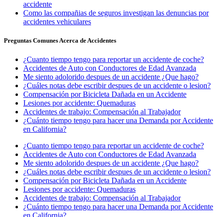
accidente
Como las compañias de seguros investigan las denuncias por
accidentes vehiculares
Preguntas Comunes Acerca de Accidentes
¿Cuanto tiempo tengo para reportar un accidente de coche?
Accidentes de Auto con Conductores de Edad Avanzada
Me siento adolorido despues de un accidente ¿Que hago?
¿Cuáles notas debe escribir despues de un accidente o lesion?
Compensación por Bicicleta Dañada en un Accidente
Lesiones por accidente: Quemaduras
Accidentes de trabajo: Compensación al Trabajador
¿Cuánto tiempo tengo para hacer una Demanda por Accidente
en California?
¿Cuanto tiempo tengo para reportar un accidente de coche?
Accidentes de Auto con Conductores de Edad Avanzada
Me siento adolorido despues de un accidente ¿Que hago?
¿Cuáles notas debe escribir despues de un accidente o lesion?
Compensación por Bicicleta Dañada en un Accidente
Lesiones por accidente: Quemaduras
Accidentes de trabajo: Compensación al Trabajador
¿Cuánto tiempo tengo para hacer una Demanda por Accidente
en California?