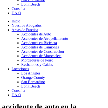
Long Beach
Consulta
F.A.Q
Inicio
Nuestros Abogados
Areas de Practica
Accidentes de Auto
Accidentes de Atropellamiento
Accidentes en Bicicleta
Accidentes de Camiones
Accidentes de Construccion
Accidentes de Motocicleta
Mordeduras de Perro
Resbalones y Caidas
Locaciones
Los Angeles
Orange County
San Bernardino
Long Beach
Consulta
F.A.Q
accidente de auto en la