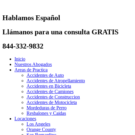
Skip
to
content
Hablamos Español
Llámanos para una consulta GRATIS
844-332-9832
Inicio
Nuestros Abogados
Areas de Practica
Accidentes de Auto
Accidentes de Atropellamiento
Accidentes en Bicicleta
Accidentes de Camiones
Accidentes de Construccion
Accidentes de Motocicleta
Mordeduras de Perro
Resbalones y Caidas
Locaciones
Los Angeles
Orange County
San Bernardino