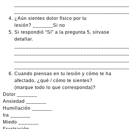
_______________________________________
_______________________________________
¿Aún sientes dolor físico por tu
lesión? _______Si no
Si respondió “Sí” a la pregunta 5, sírvase
detallar.
_______________________________________
_______________________________________
_______________________________________
_______________________________________
Cuando piensas en tu lesión y cómo te ha
afectado, ¿qué / cómo te sientes?
(marque todo lo que corresponda)?
Dolor _______
Ansiedad _______
Humillación _______
Ira _______
Miedo _______
Frustración _______