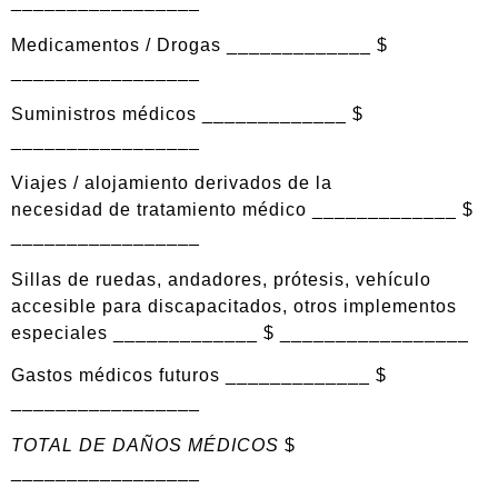
_________________
Medicamentos / Drogas _____________ $
_________________
Suministros médicos _____________ $
_________________
Viajes / alojamiento derivados de la
necesidad de tratamiento médico _____________ $
_________________
Sillas de ruedas, andadores, prótesis, vehículo
accesible para discapacitados, otros implementos
especiales _____________ $ _________________
Gastos médicos futuros _____________ $
_________________
TOTAL DE DAÑOS MÉDICOS
$
_________________