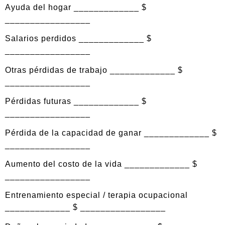
Ayuda del hogar _____________ $
_________________
Salarios perdidos _____________ $
_________________
Otras pérdidas de trabajo _____________ $
_________________
Pérdidas futuras _____________ $
_________________
Pérdida de la capacidad de ganar _____________ $
_________________
Aumento del costo de la vida _____________ $
_________________
Entrenamiento especial / terapia ocupacional
_____________ $ _________________