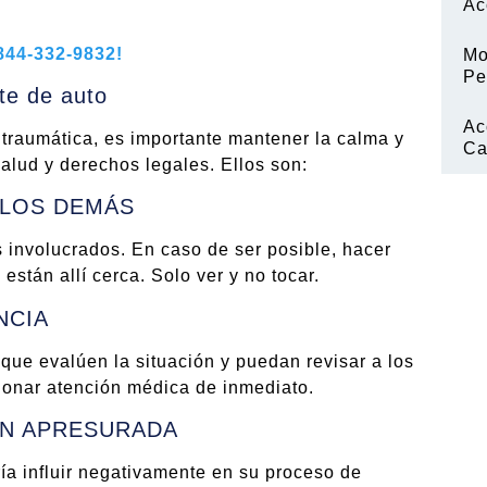
Ac
844-332-9832!
Mo
Pe
te de auto
Ac
 traumática, es importante mantener la calma y
Ca
alud y derechos legales. Ellos son:
E LOS DEMÁS
s involucrados. En caso de ser posible, hacer
están allí cerca. Solo ver y no tocar.
NCIA
que evalúen la situación y puedan revisar a los
ionar atención médica de inmediato.
ÓN APRESURADA
ría influir negativamente en su proceso de