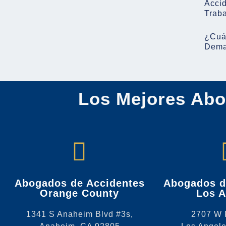
Accid
Trab
¿Cuá
Dema
Los Mejores Abo
Abogados de Accidentes
Abogados d
Orange County
Los A
1341 S Anaheim Blvd #3s,
2707 W 