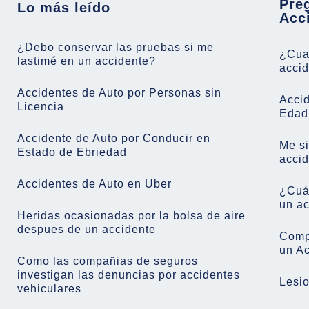
Pre
Lo más leído
Acc
¿Debo conservar las pruebas si me
¿Cuan
lastimé en un accidente?
acci
Accidentes de Auto por Personas sin
Acci
Licencia
Edad
Accidente de Auto por Conducir en
Me si
Estado de Ebriedad
acci
Accidentes de Auto en Uber
¿Cuál
un ac
Heridas ocasionadas por la bolsa de aire
despues de un accidente
Comp
un A
Como las compañias de seguros
investigan las denuncias por accidentes
Lesi
vehiculares