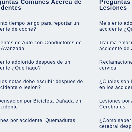
guntas Comunes Acerca de
Preguntas
identes
Lesiones
to tiempo tengo para reportar un
Me siento ad
dente de coche?
accidente ¿Q
dentes de Auto con Conductores de
Trauma emoci
 Avanzada
accidente de 
ento adolorido despues de un
Reclamaciones
dente ¿Que hago?
cervical
es notas debe escribir despues de
¿Cuales son 
cidente o lesion?
en los accide
ensación por Bicicleta Dañada en
Lesiones por 
ccidente
Cerebrales
ones por accidente: Quemaduras
¿Como saber s
cerebral desp